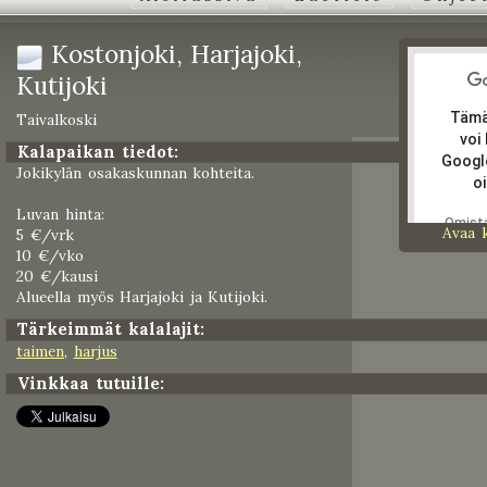
Kostonjoki, Harjajoki,
Kutijoki
Tämä
Taivalkoski
voi
Kalapaikan tiedot:
Googl
Jokikylän osakaskunnan kohteita.
oi
Luvan hinta:
Omist
Avaa 
5 €/vrk
tämän
10 €/vko
verkko
20 €/kausi
Alueella myös Harjajoki ja Kutijoki.
Tärkeimmät kalalajit:
taimen
,
harjus
Vinkkaa tutuille: