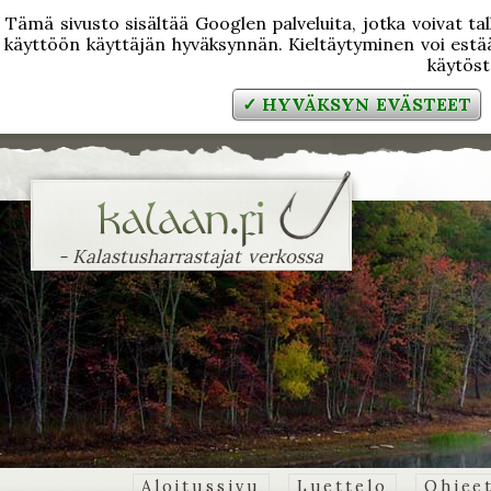
Tämä sivusto sisältää Googlen palveluita, jotka voivat tal
käyttöön käyttäjän hyväksynnän. Kieltäytyminen voi estää
käytös
✓ HYVÄKSYN EVÄSTEET
- Kalastusharrastajat verkossa
Aloitussivu
Luettelo
Ohjee