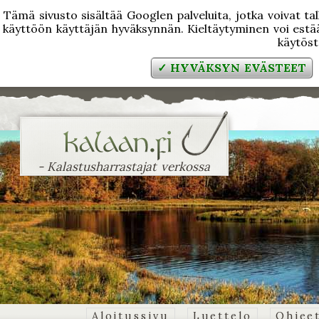
Tämä sivusto sisältää Googlen palveluita, jotka voivat tal
käyttöön käyttäjän hyväksynnän. Kieltäytyminen voi estää
käytös
✓ HYVÄKSYN EVÄSTEET
- Kalastusharrastajat verkossa
Aloitussivu
Luettelo
Ohjee