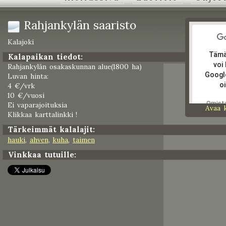
Rahjankylän saaristo
Kalajoki
Tämä
Kalapaikan tiedot:
voi
Rahjankylän osakaskunnan alue(1800 ha)
Googl
Luvan hinta:
oi
4 €/vrk
10 €/vuosi
Omist
Ei vaparajoituksia
Avaa 
tämän
Klikkaa karttalinkki !
verkko
Tärkeimmät kalalajit:
hauki
,
ahven
,
kuha
,
taimen
Vinkkaa tutuille: