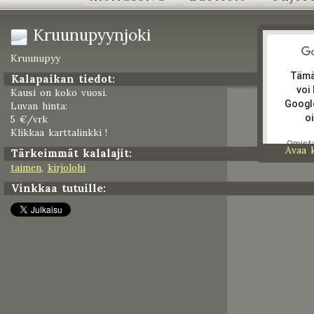
Kruunupyynjoki
Kruunupyy
Tämä
Kalapaikan tiedot:
voi
Kausi on koko vuosi.
Googl
Luvan hinta:
oi
5 €/vrk
Klikkaa karttalinkki !
Omist
Avaa 
Tärkeimmät kalalajit:
tämän
taimen
,
kirjolohi
verkko
Vinkkaa tutuille: