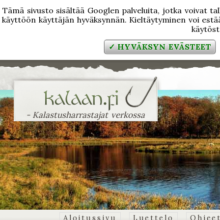
Tämä sivusto sisältää Googlen palveluita, jotka voivat tal
käyttöön käyttäjän hyväksynnän. Kieltäytyminen voi estää
käytös
✓ HYVÄKSYN EVÄSTEET
- Kalastusharrastajat verkossa
Aloitussivu
Luettelo
Ohjee