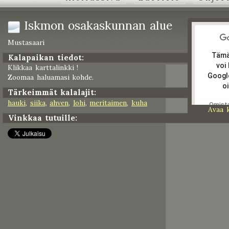
Iskmon osakaskunnan alue
Mustasaari
Tämä
Kalapaikan tiedot:
voi
Klikkaa karttalinkki !
Googl
Zoomaa haluamasi kohde.
oi
Tärkeimmät kalalajit:
hauki
,
siika
,
ahven
,
lohi
,
meritaimen
,
kuha
Omist
Avaa 
tämän
Vinkkaa tutuille:
verkko