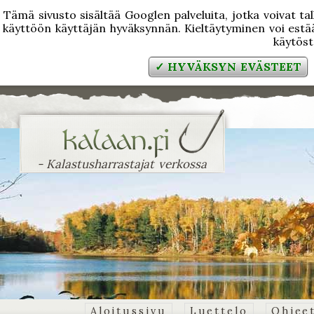
Tämä sivusto sisältää Googlen palveluita, jotka voivat tal
käyttöön käyttäjän hyväksynnän. Kieltäytyminen voi estää
käytös
✓ HYVÄKSYN EVÄSTEET
- Kalastusharrastajat verkossa
Aloitussivu
Luettelo
Ohjee