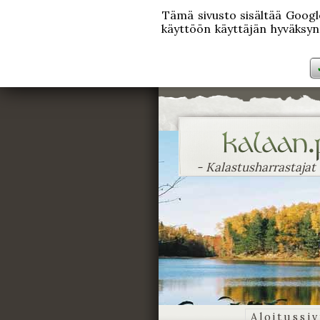
Tämä sivusto sisältää Googlen
käyttöön käyttäjän hyväksynn
- Kalastusharrastajat
Aloitussi