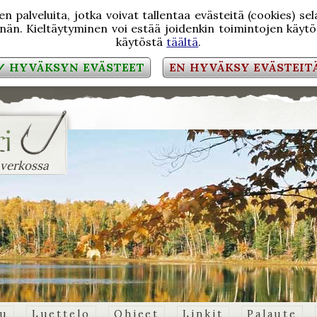
 palveluita, jotka voivat tallentaa evästeitä (cookies) se
än. Kieltäytyminen voi estää joidenkin toimintojen käytön
käytöstä
täältä
.
✓ HYVÄKSYN EVÄSTEET
EN HYVÄKSY EVÄSTEIT
 verkossa
vu
Luettelo
Ohjeet
Linkit
Palaute