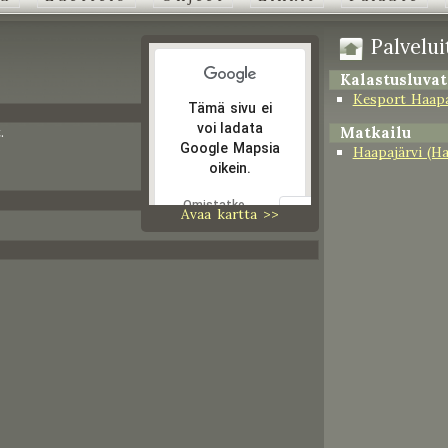
Palveluit
Kalastusluvat
Kesport Haapa
Tämä sivu ei
voi ladata
Matkailu
.
Google Mapsia
Haapajärvi (H
oikein.
Omistatko
Avaa kartta >>
OK
tämän
verkkosivuston?