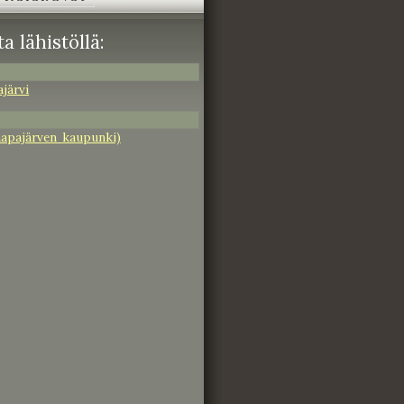
a lähistöllä:
järvi
aapajärven kaupunki)