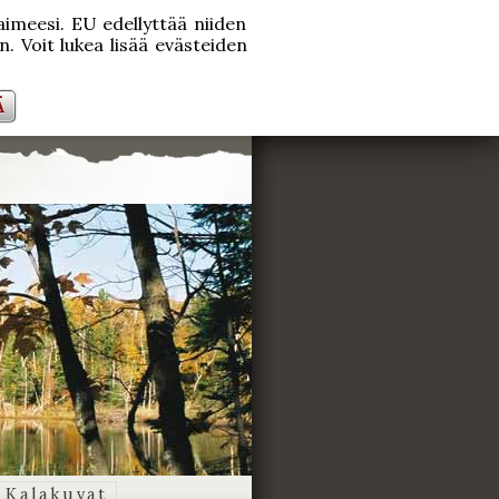
laimeesi. EU edellyttää niiden
. Voit lukea lisää evästeiden
Ä
Kalakuvat