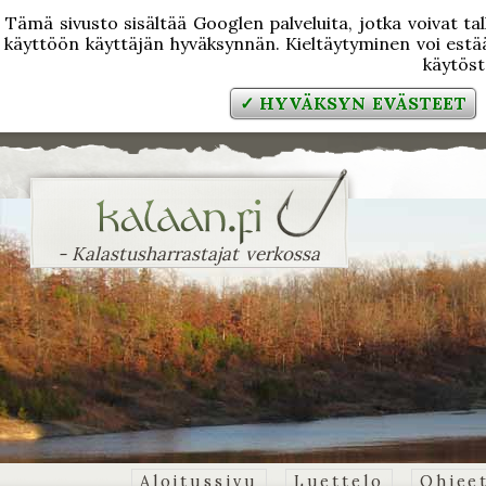
Tämä sivusto sisältää Googlen palveluita, jotka voivat tal
käyttöön käyttäjän hyväksynnän. Kieltäytyminen voi estää
käytös
✓ HYVÄKSYN EVÄSTEET
- Kalastusharrastajat verkossa
Aloitussivu
Luettelo
Ohjee