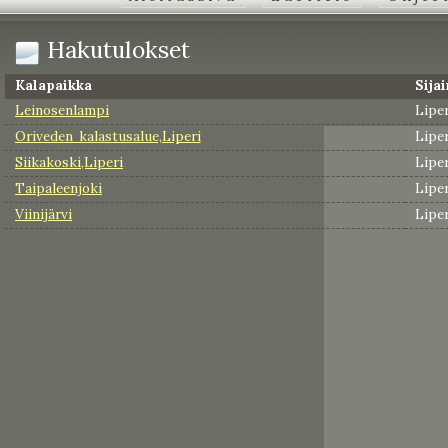
Hakutulokset
Kalapaikka
Sijai
Leinosenlampi
Liper
Oriveden kalastusalue,Liperi
Liper
Siikakoski,Liperi
Liper
Taipaleenjoki
Liper
Viinijärvi
Liper