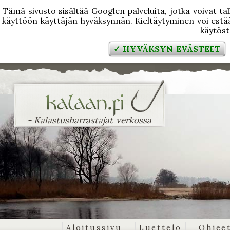
Tämä sivusto sisältää Googlen palveluita, jotka voivat tal
käyttöön käyttäjän hyväksynnän. Kieltäytyminen voi estää
käytös
✓ HYVÄKSYN EVÄSTEET
- Kalastusharrastajat verkossa
Aloitussivu
Luettelo
Ohjee