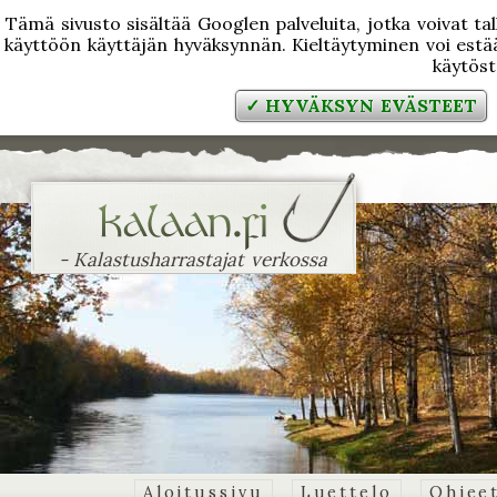
Tämä sivusto sisältää Googlen palveluita, jotka voivat tal
käyttöön käyttäjän hyväksynnän. Kieltäytyminen voi estää
käytös
✓ HYVÄKSYN EVÄSTEET
- Kalastusharrastajat verkossa
Aloitussivu
Luettelo
Ohjee