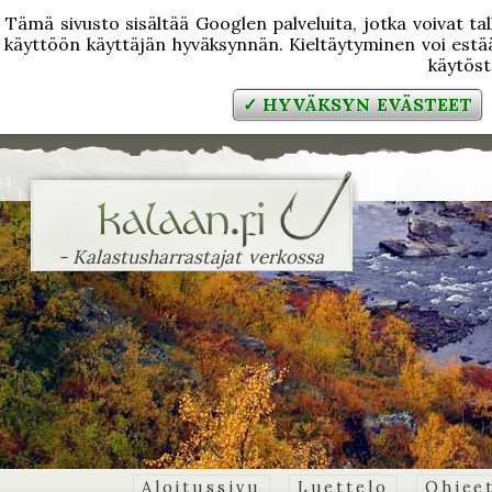
Tämä sivusto sisältää Googlen palveluita, jotka voivat tal
käyttöön käyttäjän hyväksynnän. Kieltäytyminen voi estää
käytös
✓ HYVÄKSYN EVÄSTEET
- Kalastusharrastajat verkossa
Aloitussivu
Luettelo
Ohjee