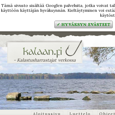
Tämä sivusto sisältää Googlen palveluita, jotka voivat tal
käyttöön käyttäjän hyväksynnän. Kieltäytyminen voi estää
käytös
✓ HYVÄKSYN EVÄSTEET
- Kalastusharrastajat verkossa
Aloitussivu
Luettelo
Ohjee