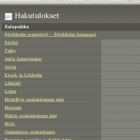
Hakutulokset
Kalapaikka
Björkholm semesterö - Björkholm lomasaari
Björkö
Finby
Iniön kalastusalue
Jervis
Krook ja Lökholm
Lillmälö
Lohm
Medelbyn osakaskunnan alue
Mossala
Nåtön osakaskunnan alue
Nötö
Ominaisten osakaskunta
Paraisten vesialue ja Kirkkolahti