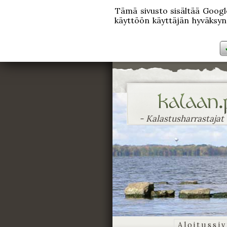
Tämä sivusto sisältää Googlen
käyttöön käyttäjän hyväksynn
- Kalastusharrastajat
Aloitussi