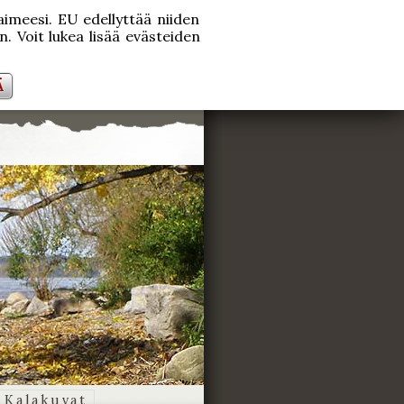
laimeesi. EU edellyttää niiden
. Voit lukea lisää evästeiden
Ä
Kalakuvat