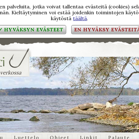
 palveluita, jotka voivat tallentaa evästeitä (cookies) se
än. Kieltäytyminen voi estää joidenkin toimintojen käytön
käytöstä
täältä
.
✓ HYVÄKSYN EVÄSTEET
EN HYVÄKSY EVÄSTEIT
 verkossa
vu
Luettelo
Ohjeet
Linkit
Palaute