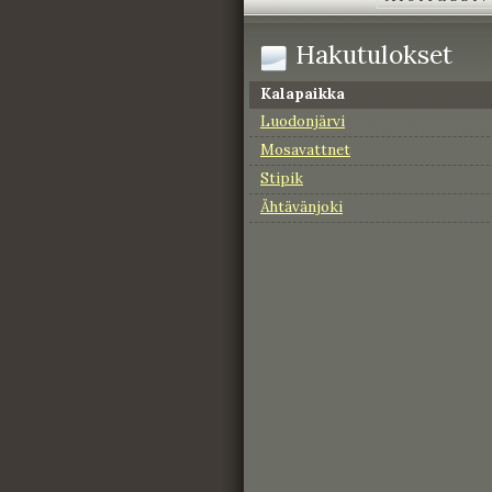
Hakutulokset
Kalapaikka
Luodonjärvi
Mosavattnet
Stipik
Ähtävänjoki