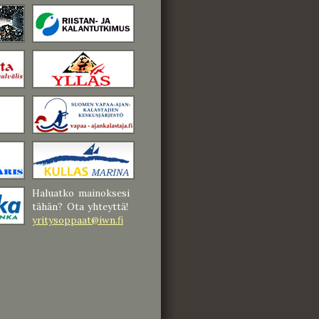
Haluatko mainoksesi
tähän? Ota yhteyttä!
yritysoppaat@iwn.fi