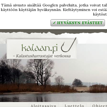
Tämä sivusto sisältää Googlen palveluita, jotka voivat tal
käyttöön käyttäjän hyväksynnän. Kieltäytyminen voi estää
käytös
✓ HYVÄKSYN EVÄSTEET
- Kalastusharrastajat verkossa
Aloitussivu
Luettelo
Ohjee