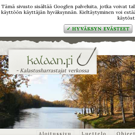
Tämä sivusto sisältää Googlen palveluita, jotka voivat tal
käyttöön käyttäjän hyväksynnän. Kieltäytyminen voi estää
käytös
✓ HYVÄKSYN EVÄSTEET
- Kalastusharrastajat verkossa
Aloitussivu
Luettelo
Ohjee