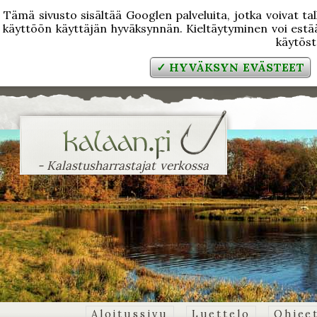
Tämä sivusto sisältää Googlen palveluita, jotka voivat tal
käyttöön käyttäjän hyväksynnän. Kieltäytyminen voi estää
käytös
✓ HYVÄKSYN EVÄSTEET
- Kalastusharrastajat verkossa
Aloitussivu
Luettelo
Ohjee