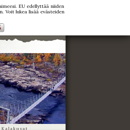
laimeesi. EU edellyttää niiden
. Voit lukea lisää evästeiden
Ä
Kalakuvat