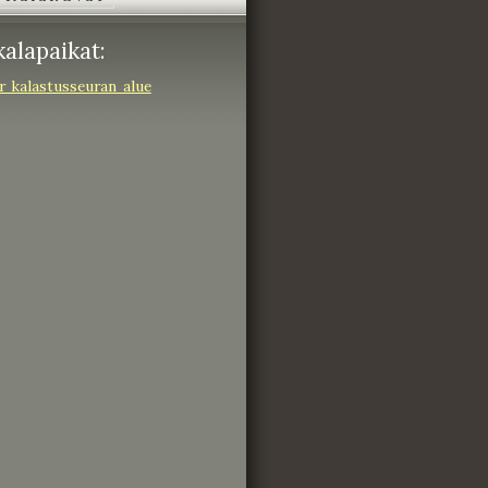
alapaikat:
 kalastusseuran alue