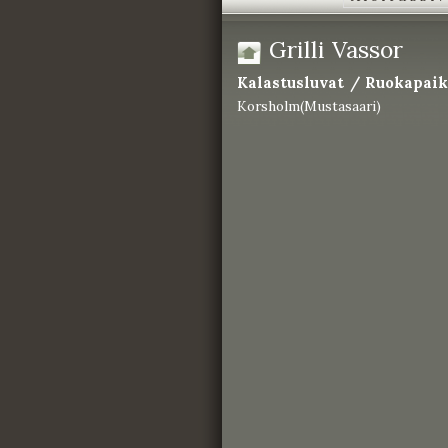
Grilli Vassor
Kalastusluvat / Ruokapaik
Korsholm(Mustasaari)