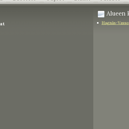
Alueen k
Hagnäs-Vassor
at