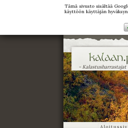
Tämä sivusto sisältää Googlen
käyttöön käyttäjän hyväksynn
- Kalastusharrastajat
Aloitussi