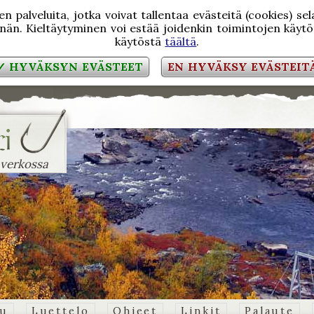
 palveluita, jotka voivat tallentaa evästeitä (cookies) se
än. Kieltäytyminen voi estää joidenkin toimintojen käytön
käytöstä
täältä
.
✓ HYVÄKSYN EVÄSTEET
EN HYVÄKSY EVÄSTEIT
 verkossa
vu
Luettelo
Ohjeet
Linkit
Palaute