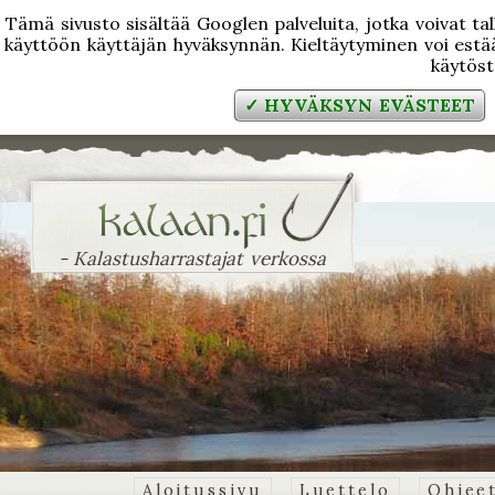
Tämä sivusto sisältää Googlen palveluita, jotka voivat tal
käyttöön käyttäjän hyväksynnän. Kieltäytyminen voi estää
käytös
✓ HYVÄKSYN EVÄSTEET
- Kalastusharrastajat verkossa
Aloitussivu
Luettelo
Ohjee