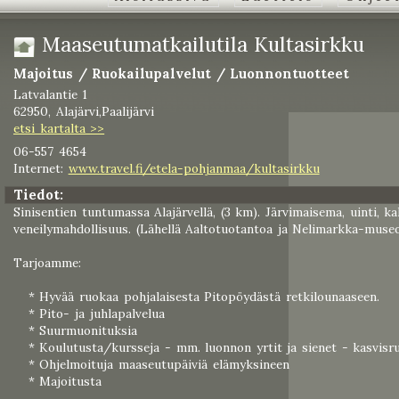
Maaseutumatkailutila Kultasirkku
Majoitus / Ruokailupalvelut / Luonnontuotteet
Latvalantie 1
62950, Alajärvi,Paalijärvi
etsi kartalta >>
06-557 4654
Internet:
www.travel.fi/etela-pohjanmaa/kultasirkku
Tiedot:
Sinisentien tuntumassa Alajärvellä, (3 km). Järvimaisema, uinti, ka
veneilymahdollisuus. (Lähellä Aaltotuotantoa ja Nelimarkka-museo
Tarjoamme:
* Hyvää ruokaa pohjalaisesta Pitopöydästä retkilounaaseen.
* Pito- ja juhlapalvelua
* Suurmuonituksia
* Koulutusta/kursseja - mm. luonnon yrtit ja sienet - kasvisr
* Ohjelmoituja maaseutupäiviä elämyksineen
* Majoitusta