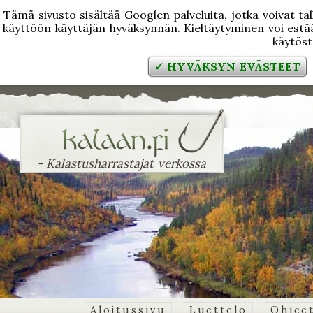
Tämä sivusto sisältää Googlen palveluita, jotka voivat tal
käyttöön käyttäjän hyväksynnän. Kieltäytyminen voi estää
käytös
✓ HYVÄKSYN EVÄSTEET
- Kalastusharrastajat verkossa
Aloitussivu
Luettelo
Ohjee