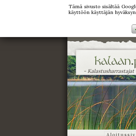
Tämä sivusto sisältää Googlen
käyttöön käyttäjän hyväksynn
- Kalastusharrastajat
Aloitussi