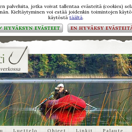
 palveluita, jotka voivat tallentaa evästeitä (cookies) se
än. Kieltäytyminen voi estää joidenkin toimintojen käytön
käytöstä
täältä
.
✓ HYVÄKSYN EVÄSTEET
EN HYVÄKSY EVÄSTEIT
 verkossa
vu
Luettelo
Ohjeet
Linkit
Palaute