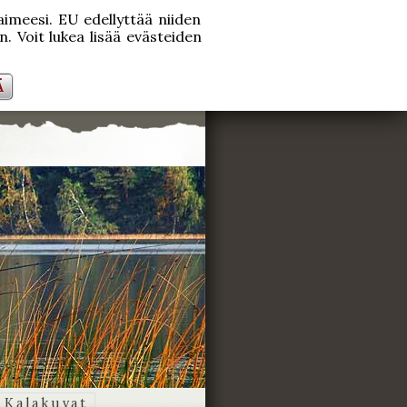
laimeesi. EU edellyttää niiden
. Voit lukea lisää evästeiden
Ä
Kalakuvat