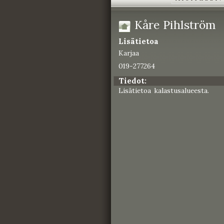
Kåre Pihlström
Lisätietoa
Karjaa
019-277264
Tiedot:
Lisätietoa kalastusalueesta.