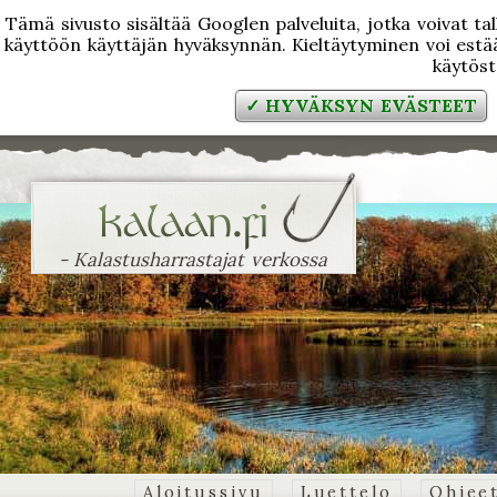
Tämä sivusto sisältää Googlen palveluita, jotka voivat tal
käyttöön käyttäjän hyväksynnän. Kieltäytyminen voi estää
käytös
✓ HYVÄKSYN EVÄSTEET
- Kalastusharrastajat verkossa
Aloitussivu
Luettelo
Ohjee