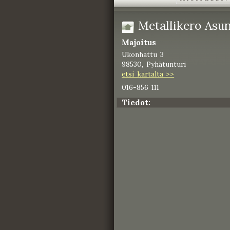
Metallikero Asun
Majoitus
Ukonhattu 3
98530, Pyhätunturi
etsi kartalta >>
016-856 111
Tiedot: