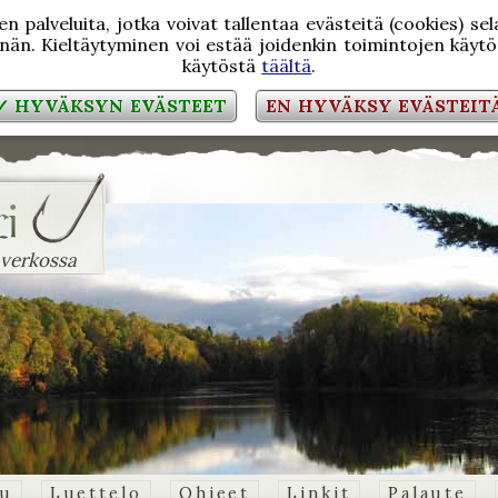
 palveluita, jotka voivat tallentaa evästeitä (cookies) se
än. Kieltäytyminen voi estää joidenkin toimintojen käytön
käytöstä
täältä
.
✓ HYVÄKSYN EVÄSTEET
EN HYVÄKSY EVÄSTEIT
 verkossa
vu
Luettelo
Ohjeet
Linkit
Palaute