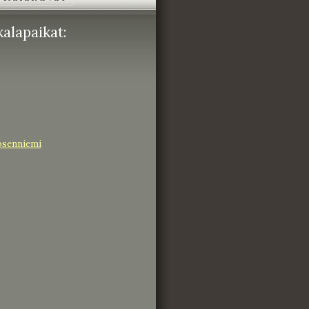
alapaikat:
osenniemi