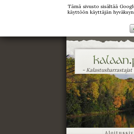
Tämä sivusto sisältää Googlen
käyttöön käyttäjän hyväksynn
- Kalastusharrastajat
Aloitussi