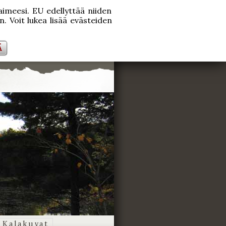
laimeesi. EU edellyttää niiden
. Voit lukea lisää evästeiden
Ä
Kalakuvat