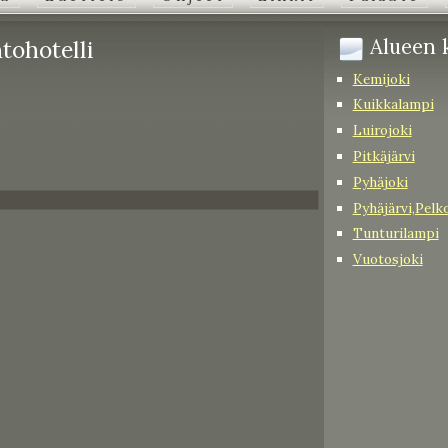
Alueen k
tohotelli
Kemijoki
Kuikkalampi
Luirojoki
Pitkäjärvi
Pyhäjoki
Pyhäjärvi,Pelk
Tunturilampi
Vuotosjoki