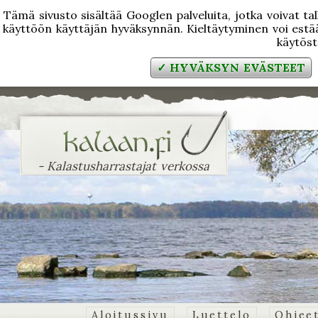
Tämä sivusto sisältää Googlen palveluita, jotka voivat tal
käyttöön käyttäjän hyväksynnän. Kieltäytyminen voi estää
käytös
✓ HYVÄKSYN EVÄSTEET
- Kalastusharrastajat verkossa
Aloitussivu
Luettelo
Ohjee