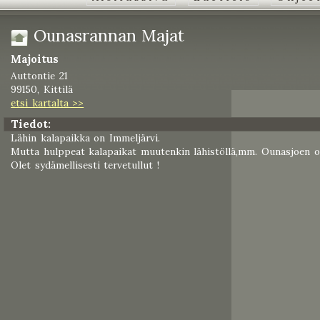
Ounasrannan Majat
Majoitus
Auttontie 21
99150, Kittilä
etsi kartalta >>
Tiedot:
Lähin kalapaikka on Immeljärvi.
Mutta hulppeat kalapaikat muutenkin lähistöllä,mm. Ounasjoen o
Olet sydämellisesti tervetullut !