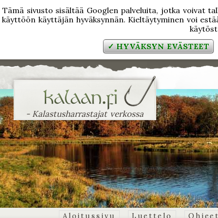
Tämä sivusto sisältää Googlen palveluita, jotka voivat tal
käyttöön käyttäjän hyväksynnän. Kieltäytyminen voi estää
käytös
✓ HYVÄKSYN EVÄSTEET
- Kalastusharrastajat verkossa
Aloitussivu
Luettelo
Ohjee