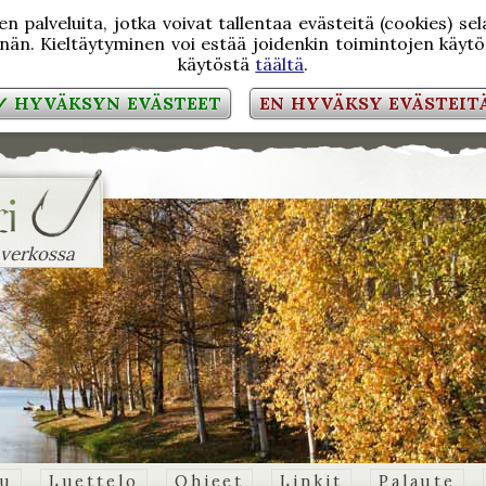
 palveluita, jotka voivat tallentaa evästeitä (cookies) se
än. Kieltäytyminen voi estää joidenkin toimintojen käytön
käytöstä
täältä
.
✓ HYVÄKSYN EVÄSTEET
EN HYVÄKSY EVÄSTEIT
 verkossa
vu
Luettelo
Ohjeet
Linkit
Palaute