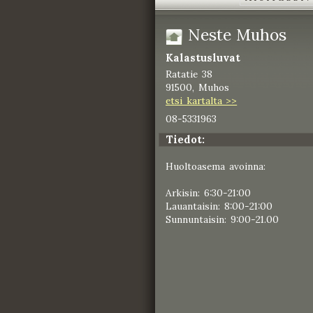
Neste Muhos
Kalastusluvat
Ratatie 38
91500, Muhos
etsi kartalta >>
08-5331963
Tiedot:
Huoltoasema avoinna:
Arkisin: 6:30-21:00
Lauantaisin: 8:00-21:00
Sunnuntaisin: 9:00-21.00