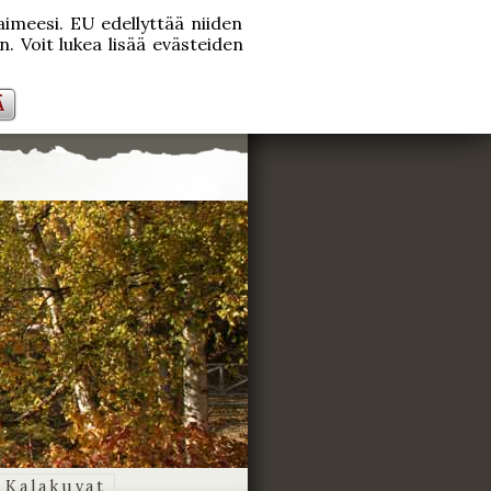
laimeesi. EU edellyttää niiden
. Voit lukea lisää evästeiden
Ä
Kalakuvat