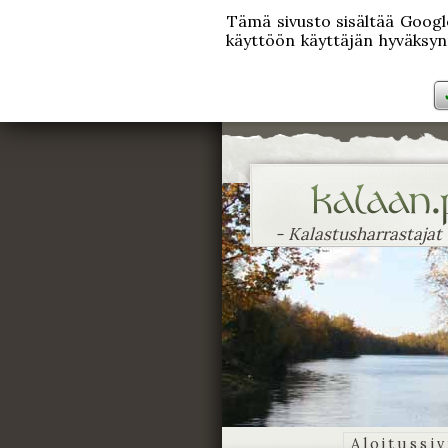
Tämä sivusto sisältää Googlen
käyttöön käyttäjän hyväksynn
- Kalastusharrastajat
Aloitussi