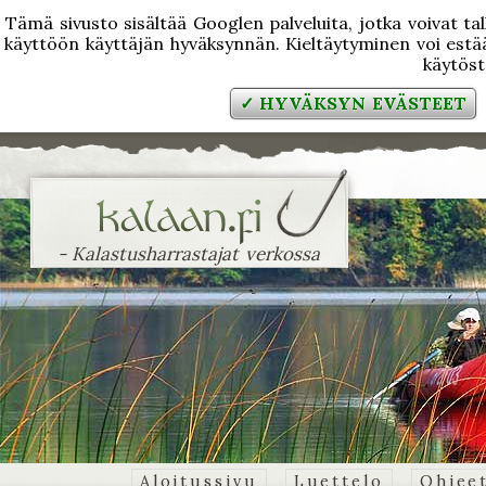
Tämä sivusto sisältää Googlen palveluita, jotka voivat tal
käyttöön käyttäjän hyväksynnän. Kieltäytyminen voi estää
käytös
✓ HYVÄKSYN EVÄSTEET
- Kalastusharrastajat verkossa
Aloitussivu
Luettelo
Ohjee