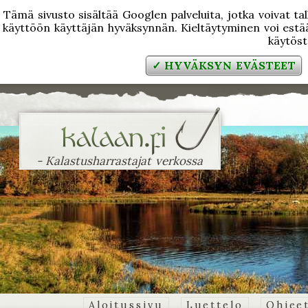
Tämä sivusto sisältää Googlen palveluita, jotka voivat tal
käyttöön käyttäjän hyväksynnän. Kieltäytyminen voi estää
käytös
✓ HYVÄKSYN EVÄSTEET
- Kalastusharrastajat verkossa
Aloitussivu
Luettelo
Ohjee