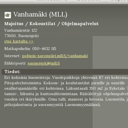
Vanhamäki (MLL)
Majoitus / Kokoustilat / Ohjelmapalvelut
Vanhamäentie 122
77600, Suonenjoki
etsi kartalta >>
Matkapuhelin: 050-4632 115
Internet:
pohjois-savonpiiri.mll.fi/vanhamaki
Sähköposti:
suonenjoki@mll.fi
Tiedot:
Eri kokoisia huoneistoja. Vuodepaikkoja yhteensä 87 eri kohteissa
Pitopalvelutoiminta. Kokous- ja koulutustilat pienille ja suurille
osallistujamäärille eri kohteissa. Liikuntasali 350 m2 ja Syketalo
tanssi-, liikunta ja kuntosalitoimintaan. Räätälöityjä ohjelmapalve
vuoden eri ikäryhmille. Oma talli, maneesi ja hevosia. Luomutila, 
jatkojalostusta ja suoramyyntiä Luomumyymälässä.