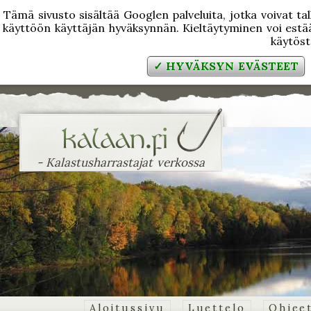
Tämä sivusto sisältää Googlen palveluita, jotka voivat tal
käyttöön käyttäjän hyväksynnän. Kieltäytyminen voi estää
käytös
✓ HYVÄKSYN EVÄSTEET
- Kalastusharrastajat verkossa
Aloitussivu
Luettelo
Ohjee