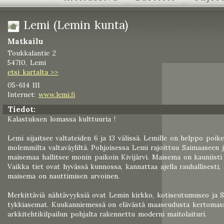
Lemi (Lemin kunta)
Matkailu
Toukkalantie 2
54710, Lemi
etsi kartalta >>
05-614 111
Internet:
www.lemi.fi
Tiedot:
Kalastuksen lomassa kulttuuria !
Lemi sijaitsee valtateiden 6 ja 13 välissä. Lemille on helppo poik
molemmilta valtaväyliltä. Pohjoisessa Lemi rajoittuu Saimaaseen 
maisemaa hallitsee monin paikoin Kivijärvi. Maisema on kauniisti
Vaikka tiet ovat hyvässä kunnossa, kannattaa ajella rauhallisesti,
maisema on nauttimisen arvoinen.
Merkittäviä nähtävyyksiä ovat Lemin kirkko, kotiseutumuseo ja Sa
tykkiasemat. Kuukanniemessä on elävästä maaseudusta kertomas
arkkitehtikilpailun pohjalta rakennettu moderni maitolaituri.