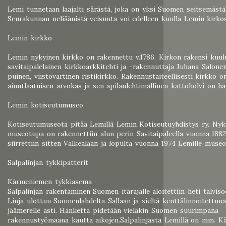
Lemi tunnetaan laajalti särästä, joka on yksi Suomen seitsemästä
Seurakunnan neliäänistä veisuuta voi edelleen kuulla Lemin kirko
Lemin kirkko
Lemin nykyinen kirkko on rakennettu v.1786. Kirkon rakensi kuul
savitaipalelainen kirkkoarkkitehti ja -rakennuttaja Juhana Salone
puinen, viistovartinen ristikirkko. Rakennustaiteellisesti kirkko o
ainutlaatuisen arvokas ja sen apilanlehtimallinen kattoholvi on ha
Lemin kotiseutumuseo
Kotiseutumuseota pitää Lemillä Lemin Kotiseutuyhdistys ry. Nyk
museotupa on rakennettiin alun perin Savitaipaleella vuonna 188
siirrettiin sitten Valkealaan ja lopulta vuonna 1974 Lemille museo
Salpalinjan tykkipatterit
Kärmeniemen tykkiasema
Salpalinjan rakentaminen Suomen itärajalle aloitettiin heti talviso
Linja ulottuu Suomenlahdelta Sallaan ja sieltä kenttälinnoitettuna
jäämerelle asti. Hanketta pidetään vieläkin Suomen suurimpana
rakennustyömaana kautta aikojen.Salpalinjasta Lemillä on mm. 