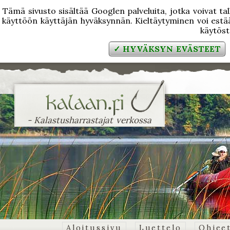
Tämä sivusto sisältää Googlen palveluita, jotka voivat tal
käyttöön käyttäjän hyväksynnän. Kieltäytyminen voi estää
käytös
✓ HYVÄKSYN EVÄSTEET
- Kalastusharrastajat verkossa
Aloitussivu
Luettelo
Ohjee