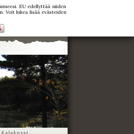
laimeesi. EU edellyttää niiden
. Voit lukea lisää evästeiden
Ä
Kalakuvat