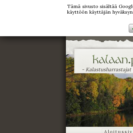
Tämä sivusto sisältää Googlen
käyttöön käyttäjän hyväksynn
- Kalastusharrastajat
Aloitussi