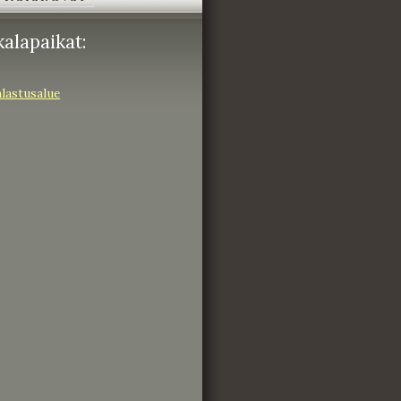
alapaikat:
lastusalue