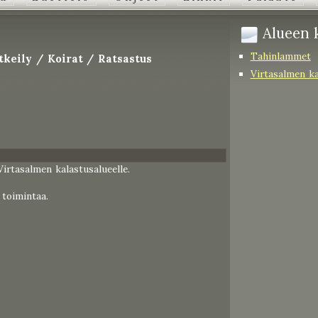
Alueen k
Tahinlammet
tkeily / Koirat / Ratsastus
Virtasalmen ka
irtasalmen kalastusalueelle.
 toimintaa.