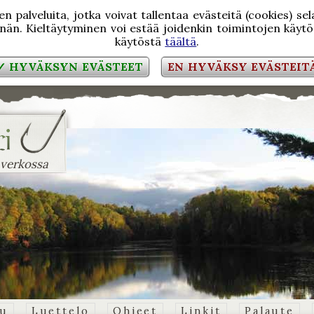
 palveluita, jotka voivat tallentaa evästeitä (cookies) se
än. Kieltäytyminen voi estää joidenkin toimintojen käytön
käytöstä
täältä
.
✓ HYVÄKSYN EVÄSTEET
EN HYVÄKSY EVÄSTEIT
 verkossa
vu
Luettelo
Ohjeet
Linkit
Palaute