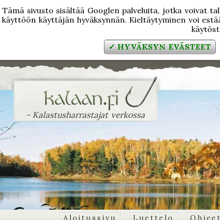
Tämä sivusto sisältää Googlen palveluita, jotka voivat tal
käyttöön käyttäjän hyväksynnän. Kieltäytyminen voi estää
käytös
✓ HYVÄKSYN EVÄSTEET
- Kalastusharrastajat verkossa
Aloitussivu
Luettelo
Ohjee