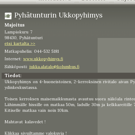
Pyhätunturin Ukkopyhimys
Majoitus
Lampiokuru 7
98430, Pyhätunturi
etsi kartalta >>
Matkapuhelin: 044-532 5181
Internet:
www.ukkopyhimys.fi
Sähköposti:
jukka.alatalo@kolumbus.fi
Tiedot:
Ukkopyhimys on 4-huoneistoinen, 2-kerroksinen rivitalo aivan Py
ydinkeskustassa.
Toisen kerroksen maisemaikkunasta avautuu suora näköala rintee
Lähimmälle hissille on matkaa 50m, ladulle 30m ja kelkkareitille 
Kitiselle matkaa vain noin 10km.
Mahtavat kalavedet !
Klikkaa sivuiltamme valokuvia !