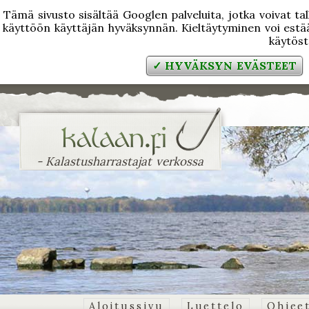
Tämä sivusto sisältää Googlen palveluita, jotka voivat tal
käyttöön käyttäjän hyväksynnän. Kieltäytyminen voi estää
käytös
✓ HYVÄKSYN EVÄSTEET
- Kalastusharrastajat verkossa
Aloitussivu
Luettelo
Ohjee