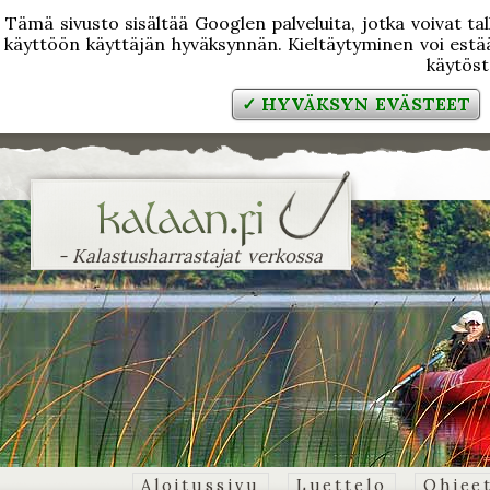
Tämä sivusto sisältää Googlen palveluita, jotka voivat tal
käyttöön käyttäjän hyväksynnän. Kieltäytyminen voi estää
käytös
✓ HYVÄKSYN EVÄSTEET
- Kalastusharrastajat verkossa
Aloitussivu
Luettelo
Ohjee