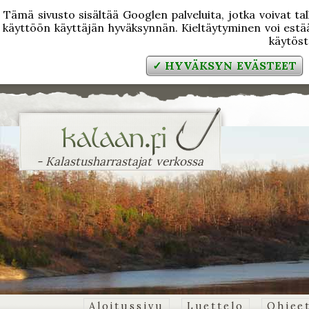
Tämä sivusto sisältää Googlen palveluita, jotka voivat tal
käyttöön käyttäjän hyväksynnän. Kieltäytyminen voi estää
käytös
✓ HYVÄKSYN EVÄSTEET
- Kalastusharrastajat verkossa
Aloitussivu
Luettelo
Ohjee