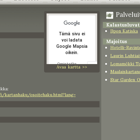
Palveluit
Kalastusluvat
Ilpon Katiska
Tämä sivu ei
voi ladata
Majoitus
Google Mapsia
Hotelli-Ravin
oikein.
Laurin Luhtiai
Lomamökki To
Omistatko
Avaa kartta >>
OK
tämän
Maalaiskartano
verkkosivuston?
Star Garden 
kka:
.fi/kartanhaku/osoitehaku.html?lang=