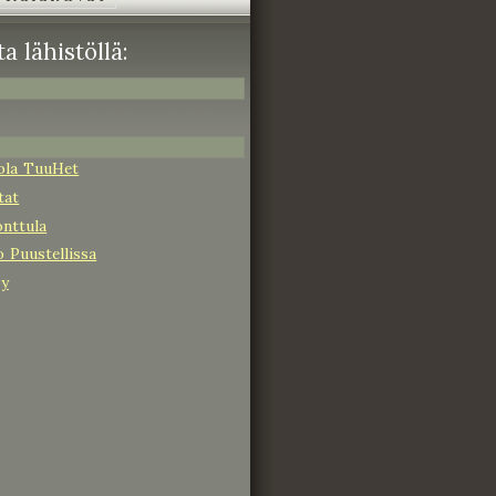
a lähistöllä:
tola TuuHet
tat
nttula
 Puustellissa
Oy