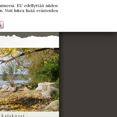
laimeesi. EU edellyttää niiden
. Voit lukea lisää evästeiden
Ä
Kalakuvat