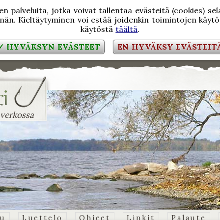
 palveluita, jotka voivat tallentaa evästeitä (cookies) se
än. Kieltäytyminen voi estää joidenkin toimintojen käytön
käytöstä
täältä
.
✓ HYVÄKSYN EVÄSTEET
EN HYVÄKSY EVÄSTEIT
 verkossa
vu
Luettelo
Ohjeet
Linkit
Palaute