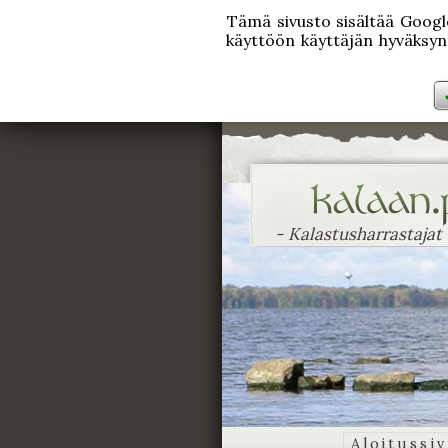
Tämä sivusto sisältää Googlen
käyttöön käyttäjän hyväksynn
- Kalastusharrastajat
Aloitussi