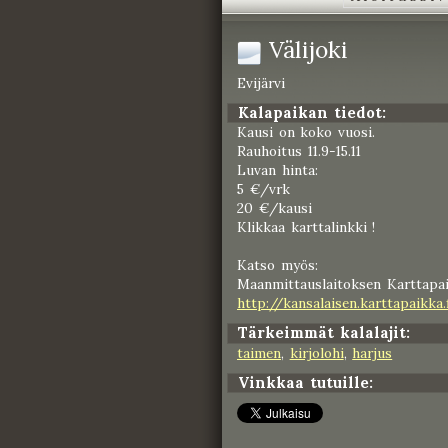
Välijoki
Evijärvi
Kalapaikan tiedot:
Kausi on koko vuosi.
Rauhoitus 11.9-15.11
Luvan hinta:
5 €/vrk
20 €/kausi
Klikkaa karttalinkki !
Katso myös:
Maanmittauslaitoksen Karttapai
http://kansalaisen.karttapaikka
Tärkeimmät kalalajit:
taimen
,
kirjolohi
,
harjus
Vinkkaa tutuille: