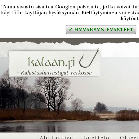
Tämä sivusto sisältää Googlen palveluita, jotka voivat tal
käyttöön käyttäjän hyväksynnän. Kieltäytyminen voi estää
käytös
✓ HYVÄKSYN EVÄSTEET
- Kalastusharrastajat verkossa
Aloitussivu
Luettelo
Ohjee