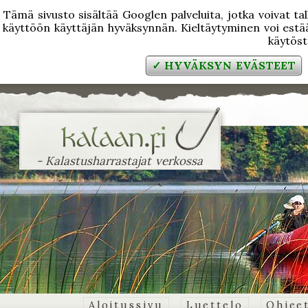
Tämä sivusto sisältää Googlen palveluita, jotka voivat tal
käyttöön käyttäjän hyväksynnän. Kieltäytyminen voi estää
käytös
✓ HYVÄKSYN EVÄSTEET
- Kalastusharrastajat verkossa
Aloitussivu
Luettelo
Ohjee