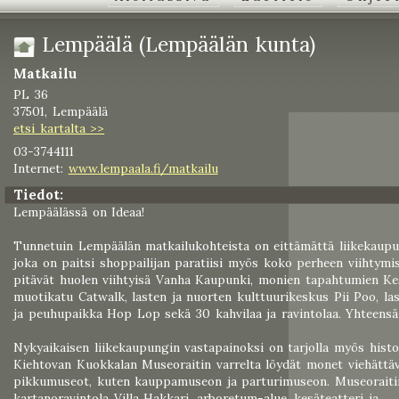
Lempäälä (Lempäälän kunta)
Matkailu
PL 36
37501, Lempäälä
etsi kartalta >>
03-3744111
Internet:
www.lempaala.fi/matkailu
Tiedot:
Lempäälässä on Ideaa!
Tunnetuin Lempäälän matkailukohteista on eittämättä liikekaupu
joka on paitsi shoppailijan paratiisi myös koko perheen viihtymis
pitävät huolen viihtyisä Vanha Kaupunki, monien tapahtumien Ke
muotikatu Catwalk, lasten ja nuorten kulttuurikeskus Pii Poo, las
ja peuhupaikka Hop Lop sekä 30 kahvilaa ja ravintolaa. Yhteensä 
Nykyaikaisen liikekaupungin vastapainoksi on tarjolla myös histo
Kiehtovan Kuokkalan Museoraitin varrelta löydät monet viehättä
pikkumuseot, kuten kauppamuseon ja parturimuseon. Museoraitin
kartanoravintola Villa Hakkari, arboretum-alue, kesäteatteri ja