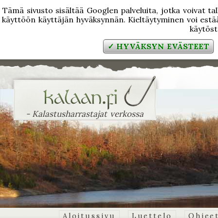
Tämä sivusto sisältää Googlen palveluita, jotka voivat tal
käyttöön käyttäjän hyväksynnän. Kieltäytyminen voi estää
käytös
✓ HYVÄKSYN EVÄSTEET
- Kalastusharrastajat verkossa
Aloitussivu
Luettelo
Ohjee