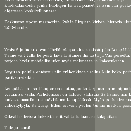
Kuokkalankoski, jonka kuohujen kanssa pääset tanssimaan poskiv
ohjatussa koskikellunnassa.
Keskustan upean maamerkin, Pyhän Birgitan kirkon, historia ulot
1500-luvulle.
Vesistö ja luonto ovat lähellä, oletpa sitten missä päin Lempäälä
Tänne voit tulla helposti laivalla Hämeenlinnasta ja Tampereelta
tarjoaa hyvät mahdollisuudet myös melontaan ja kalastukseen.
Birgitan polulla onnistuu niin erähenkinen vaellus kuin koko per
patikkaretkikin.
Lempäälä on osa Tampereen seutua, jonka tarjonta on monipuol
vertaansa vailla. Perhelomaan on helppo yhdistää Särkänniemen k
mukava maatila- tai mökkiloma Lempäälässä. Myös perheiden su
viihdekylpylä, Rantasipi Eden, on vain puolen tunnin matkan pääs
Oikealla olevista linkeistä voit valita haluamasi kalapaikan.
Tule ja nauti!