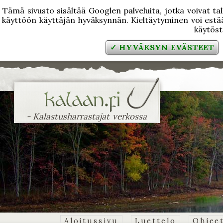
Tämä sivusto sisältää Googlen palveluita, jotka voivat tal
käyttöön käyttäjän hyväksynnän. Kieltäytyminen voi estää
käytös
✓ HYVÄKSYN EVÄSTEET
- Kalastusharrastajat verkossa
Aloitussivu
Luettelo
Ohjee