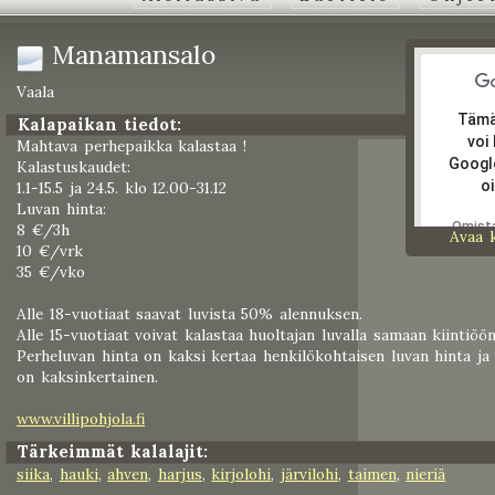
Manamansalo
Vaala
Tämä
Kalapaikan tiedot:
voi
Mahtava perhepaikka kalastaa !
Googl
Kalastuskaudet:
oi
1.1-15.5 ja 24.5. klo 12.00-31.12
Luvan hinta:
Omist
8 €/3h
Avaa 
tämän
10 €/vrk
verkko
35 €/vko
Alle 18-vuotiaat saavat luvista 50% alennuksen.
Alle 15-vuotiaat voivat kalastaa huoltajan luvalla samaan kiintiöön
Perheluvan hinta on kaksi kertaa henkilökohtaisen luvan hinta ja s
on kaksinkertainen.
www.villipohjola.fi
Tärkeimmät kalalajit:
siika
,
hauki
,
ahven
,
harjus
,
kirjolohi
,
järvilohi
,
taimen
,
nieriä