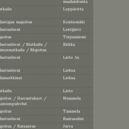
maalaiskunta
tkailu
Leppävirta
lastajan majoitus
Kontiomäki
lastusluvat
Lestijärvi
joitus
Tutjunniemi
lastusluvat / Matkailu /
Sirkka
ämysmatkailu / Majoitus
lastusluvat
Lieto As
lastusluvat
Lieksa
lamarkkinat
Lieksa
tkailu
Lieto
joitus / Harrastukset /
Nummela
laisuuspalvelut
joitus
Tammela
lastusluvat
Rantasalmi
joitus / Ratsastus
Jurva