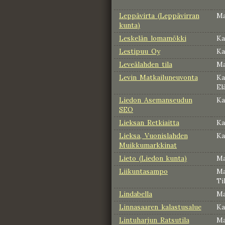
Leppävirta (Leppävirran
Ma
kunta)
Leskelän lomamökki
Ka
Lestipuu Oy
Ka
Leveälahden tila
Ma
Levin Matkailuneuvonta
Ka
El
Liedon Asemanseudun
Ka
SEO
Lieksan Retkiaitta
Ka
Lieksa, Vuonislahden
Ka
Muikkumarkkinat
Lieto (Liedon kunta)
Ma
Liikuntasampo
Ma
Ti
Lindabella
Ma
Linnasaaren kalastusalue
Ka
Lintuharjun Ratsutila
Ma