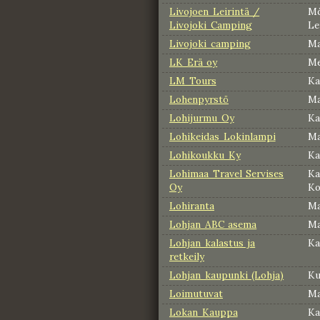
Livojoen Leirintä /
Mö
Livojoki Camping
Le
Livojoki camping
Ma
LK Erä oy
Me
LM Tours
Ka
Lohenpyrstö
Ma
Lohijurmu Oy
Ka
Lohikeidas Lokinlampi
Ma
Lohikoukku Ky
Ka
Lohimaa Travel Servises
Ka
Oy
Ko
Lohiranta
Ma
Lohjan ABC asema
Ma
Lohjan kalastus ja
Ka
retkeily
Lohjan kaupunki (Lohja)
Ku
Loimutuvat
Ma
Lokan Kauppa
Ka