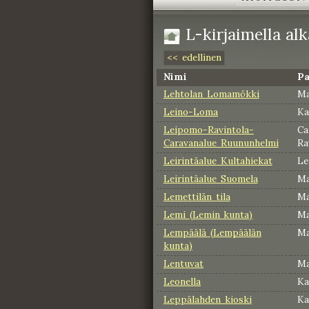
L-kirjaimella alk
<< edellinen
Nimi
Pa
Lehtolan Lomamökki
Ma
Leino-Loma
Ka
Leipomo-Ravintola-
Ca
Caravanalue Ruununhelmi
Ra
Leirintäalue Kultahiekat
Le
Leirintäalue Suomela
Ma
Lemettilän tila
Ma
Lemi (Lemin kunta)
Ma
Lempäälä (Lempäälän
Ma
kunta)
Lentuvat
Ma
Leonella
Ka
Leppälahden kioski
Ka