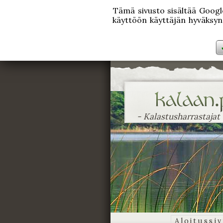
Tämä sivusto sisältää Googlen
käyttöön käyttäjän hyväksynn
- Kalastusharrastajat
Aloitussi