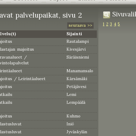
Sivuvali
avat palvelupaikat, sivu 2
1
2
3
4
5
seuraava >>
lvelu(t)
Sijainti
joitus
Rautalampi
lastajan majoitus
Kivesjärvi
ravanalueet /
Säräisniemi
vintolapalvelut
irintäalueet
Manamansalo
joitus / Leirintäalueet
Kärsämäki
joitus
Petäjävesi
tkailu
Lemi
tkailu
Lempäälä
joitus
Kuhmo
lastusluvat
Iniö
lastusluvat
Jyväskylän