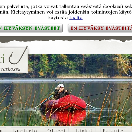
 palveluita, jotka voivat tallentaa evästeitä (cookies) se
än. Kieltäytyminen voi estää joidenkin toimintojen käytön
käytöstä
täältä
.
✓ HYVÄKSYN EVÄSTEET
EN HYVÄKSY EVÄSTEIT
 verkossa
vu
Luettelo
Ohjeet
Linkit
Palaute