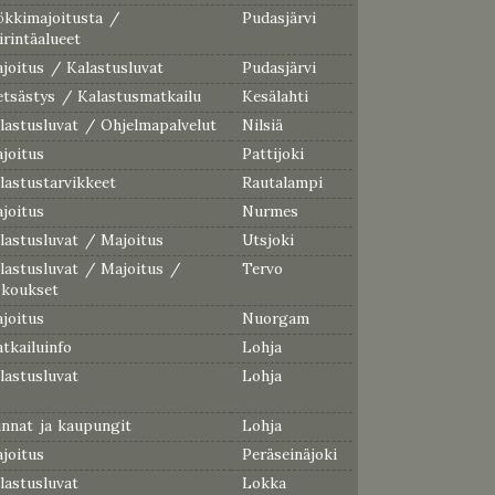
kkimajoitusta /
Pudasjärvi
irintäalueet
joitus / Kalastusluvat
Pudasjärvi
tsästys / Kalastusmatkailu
Kesälahti
lastusluvat / Ohjelmapalvelut
Nilsiä
joitus
Pattijoki
lastustarvikkeet
Rautalampi
joitus
Nurmes
lastusluvat / Majoitus
Utsjoki
lastusluvat / Majoitus /
Tervo
koukset
joitus
Nuorgam
tkailuinfo
Lohja
lastusluvat
Lohja
nnat ja kaupungit
Lohja
joitus
Peräseinäjoki
lastusluvat
Lokka