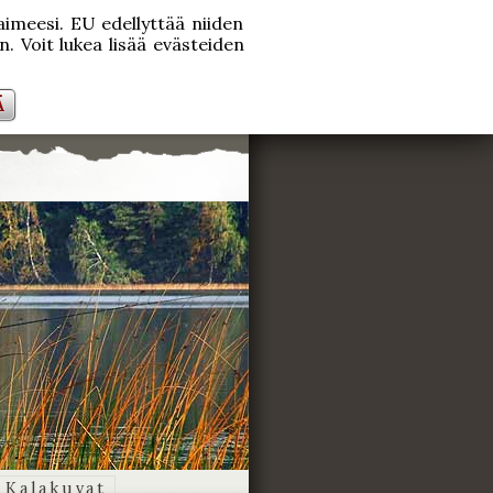
laimeesi. EU edellyttää niiden
. Voit lukea lisää evästeiden
Ä
Kalakuvat