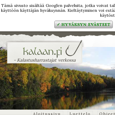
Tämä sivusto sisältää Googlen palveluita, jotka voivat tal
käyttöön käyttäjän hyväksynnän. Kieltäytyminen voi estää
käytös
✓ HYVÄKSYN EVÄSTEET
- Kalastusharrastajat verkossa
Aloitussivu
Luettelo
Ohjee