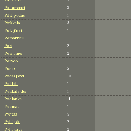
Pietarsaari
3
Pihtipudas
1
Pirkkala
3
Polvijärvi
1
Pomarkku
1
Pori
2
Pornainen
2
Porvoo
1
Posio
5
Pudasjärvi
10
Pukkila
1
Punkalaidun
1
Puolanka
11
Puumala
1
Pyhtää
5
Pyhäjoki
2
Pyhäjärvi
2