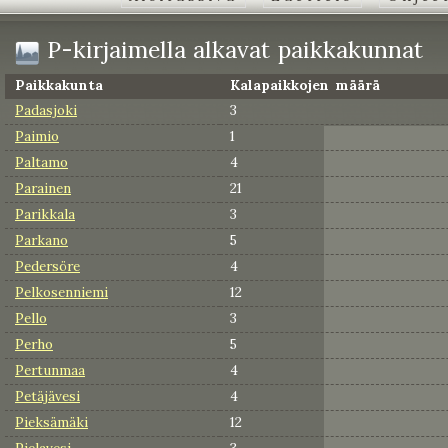
P-kirjaimella alkavat paikkakunnat
Paikkakunta
Kalapaikkojen määrä
Padasjoki
3
Paimio
1
Paltamo
4
Parainen
21
Parikkala
3
Parkano
5
Pedersöre
4
Pelkosenniemi
12
Pello
3
Perho
5
Pertunmaa
4
Petäjävesi
4
Pieksämäki
12
Pielavesi
3